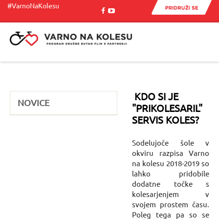
#VarnoNaKolesu
Menu
KDO SI JE
NOVICE
"PRIKOLESARIL"
SERVIS KOLES?
Sodelujoče šole v
okviru razpisa Varno
na kolesu 2018-2019 so
lahko pridobile
dodatne točke s
kolesarjenjem v
svojem prostem času.
Poleg tega pa so se