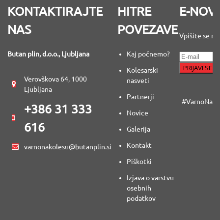
KONTAKTIRAJTE
HITRE
E-NOV
NAS
POVEZAVE
Vpišite se na
Butan plin, d.o.o., Ljubljana
Kaj počnemo?
Kolesarski
Verovškova 64, 1000
nasveti
Ljubljana
Partnerji
#VarnoNaKo
+386 31 333
Novice
616
Galerija
Kontakt
varnonakolesu@butanplin.si
Piškotki
Izjava o varstvu
osebnih
podatkov