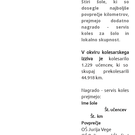
Štiri šole, ki so
dosegle najboljše
povprečje kilometrov,
prejmejo dodatno
nagrado - servis
koles za šolo in
lokalno skupnost.
V okviru kolesarskega
izziva je
kolesarilo
1.229 učencev, ki so
skupaj prekolesarili
44.918 km.
Nagrado - servis koles
prejmejo:
Ime šole
Št. učencev
Št. km
Povprečje
OŠ Jurija Vege