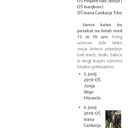
OŠ Poljane nad Škofjo Lo
OŠ Ivanjkovci
OŠ Ivana Cankarja Trbovlj
Servis koles bo
potekal na šolah med
11. in 19. uro.
Poleg
učencev šole lahko
svoja kolesa pripeljejo
tudi starši, dedki, babice
in drugi krajani oziroma
lokalno prebivalstvo.
5. junij
2019: OŠ
Jurija
Vege
Moravče
6. junij
2019: OŠ
Ivana
Cankarja