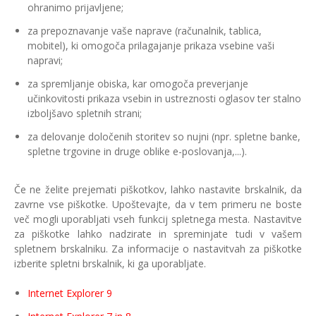
ohranimo prijavljene;
za prepoznavanje vaše naprave (računalnik, tablica,
mobitel), ki omogoča prilagajanje prikaza vsebine vaši
napravi;
za spremljanje obiska, kar omogoča preverjanje
učinkovitosti prikaza vsebin in ustreznosti oglasov ter stalno
izboljšavo spletnih strani;
za delovanje določenih storitev so nujni (npr. spletne banke,
spletne trgovine in druge oblike e-poslovanja,...).
Če ne želite prejemati piškotkov, lahko nastavite brskalnik, da
zavrne vse piškotke. Upoštevajte, da v tem primeru ne boste
več mogli uporabljati vseh funkcij spletnega mesta. Nastavitve
za piškotke lahko nadzirate in spreminjate tudi v vašem
spletnem brskalniku. Za informacije o nastavitvah za piškotke
izberite spletni brskalnik, ki ga uporabljate.
Internet Explorer 9