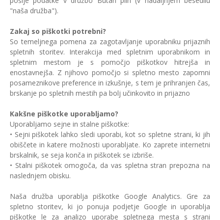
pošlje podatke v družbo Butan plin (v nadaljnjem besedilu
"naša družba").
Zakaj so piškotki potrebni?
So temeljnega pomena za zagotavljanje uporabniku prijaznih
spletnih storitev. Interakcija med spletnim uporabnikom in
spletnim mestom je s pomočjo piškotkov hitrejša in
enostavnejša. Z njihovo pomočjo si spletno mesto zapomni
posameznikove preference in izkušnje, s tem je prihranjen čas,
brskanje po spletnih mestih pa bolj učinkovito in prijazno
Kakšne piškotke uporabljamo?
Uporabljamo sejne in stalne piškotke:
• Sejni piškotek lahko sledi uporabi, kot so spletne strani, ki jih
obiščete in katere možnosti uporabljate. Ko zaprete internetni
brskalnik, se seja konča in piškotek se izbriše.
• Stalni piškotek omogoča, da vas spletna stran prepozna na
naslednjem obisku.
Naša družba uporablja piškotke Google Analytics. Gre za
spletno storitev, ki jo ponuja podjetje Google in uporablja
piškotke le za analizo uporabe spletnega mesta s strani