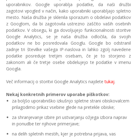
uporabnikov. Google uporablja podatke, da naši družbi
zagotovi vpogled v način, kako uporabniki uporabljajo spletno
mesto. Naša družba je sklenila sporazum o obdelavi podatkov
z Googlom, da bi zagotovila ustrezno zaščito vaših osebnih
podatkov. V obsegu, ki ga dovoljujejo funkcionalnosti storitve
Google Analytics, se je naša družba odločila, da svojih
podatkov ne bo posredovala Googlu. Google bo odstranil
zadnje tri številke vašega IP-naslova in lahko zgolj navedene
podatke posreduje tretjim osebam, če je to storjeno z
zakonom ali če tretje osebe obdelujejo te podatke v imenu
Googla.
Več informacij o storitvi Google Analytics najdete
tukaj
.
Nekaj konkretnih primerov uporabe piškotkov:
za boljšo uporabniško izkušnjo spletne strani obiskovalcem
prilagodimo prikaz vsebine glede na pretekle obiske;
za shranjevanje izbire pri ustvarjanju ožjega izbora naprav
in ponudbe ter njihove primerjave;
na delih spletnih mestih, kjer je potrebna prijava, vas