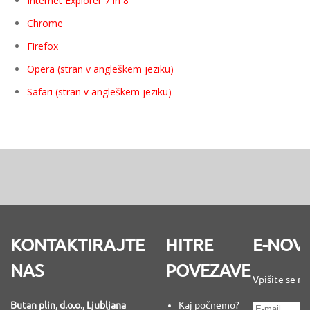
Internet Explorer 7 in 8
Chrome
Firefox
Opera (stran v angleškem jeziku)
Safari (stran v angleškem jeziku)
KONTAKTIRAJTE
HITRE
E-NOV
NAS
POVEZAVE
Vpišite se na
Butan plin, d.o.o., Ljubljana
Kaj počnemo?