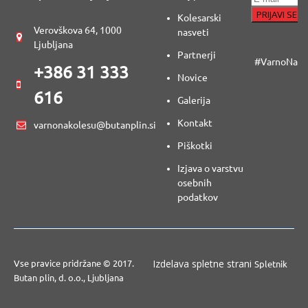
Kolesarski
Verovškova 64, 1000
nasveti
Ljubljana
Partnerji
#VarnoNaKo
+386 31 333
Novice
616
Galerija
Kontakt
varnonakolesu@butanplin.si
Piškotki
Izjava o varstvu
osebnih
podatkov
Izdelava spletne strani
Vse pravice pridržane © 2017.
Spletnik
Butan plin, d. o.o., Ljubljana