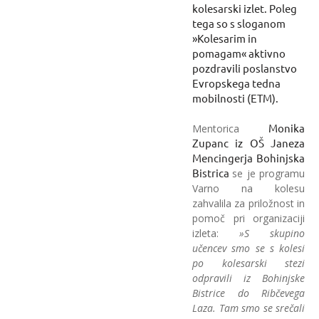
kolesarski izlet. Poleg
tega so s sloganom
»Kolesarim in
pomagam« aktivno
pozdravili poslanstvo
Evropskega tedna
mobilnosti (ETM).
Mentorica
Monika
Zupanc iz OŠ Janeza
Mencingerja Bohinjska
se je programu
Bistrica
Varno na kolesu
zahvalila za priložnost in
pomoč pri organizaciji
izleta:
»S skupino
učencev smo se s kolesi
po kolesarski stezi
odpravili iz Bohinjske
Bistrice do Ribčevega
Laza. Tam smo se srečali