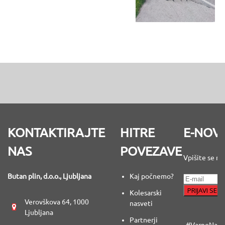
KONTAKTIRAJTE
HITRE
E-NOV
NAS
POVEZAVE
Vpišite se na
Butan plin, d.o.o., Ljubljana
Kaj počnemo?
Kolesarski
Verovškova 64, 1000
nasveti
Ljubljana
Partnerji