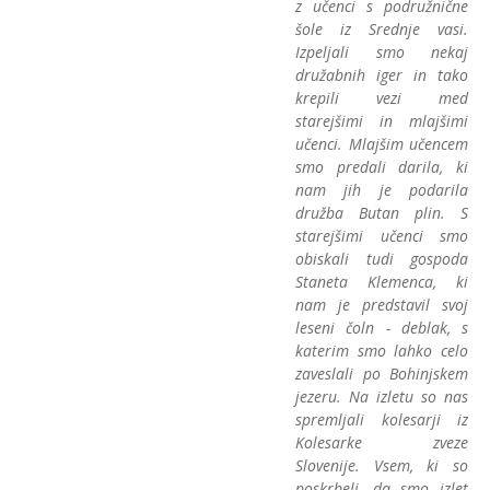
z učenci s podružnične
šole iz Srednje vasi.
Izpeljali smo nekaj
družabnih iger in tako
krepili vezi med
starejšimi in mlajšimi
učenci. Mlajšim učencem
smo predali darila, ki
nam jih je podarila
družba Butan plin. S
starejšimi učenci smo
obiskali tudi gospoda
Staneta Klemenca, ki
nam je predstavil svoj
leseni čoln - deblak, s
katerim smo lahko celo
zaveslali po Bohinjskem
jezeru. Na izletu so nas
spremljali kolesarji iz
Kolesarke zveze
Slovenije. Vsem, ki so
poskrbeli, da smo izlet