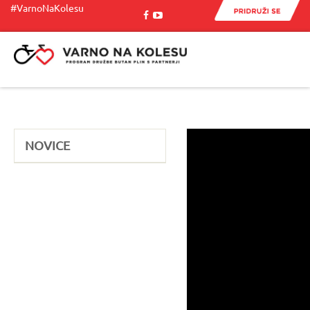
#VarnoNaKolesu
Menu
NOVICE