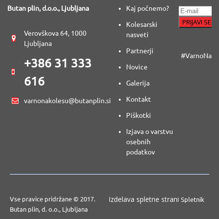
Butan plin, d.o.o., Ljubljana
Kaj počnemo?
Kolesarski
Verovškova 64, 1000
nasveti
Ljubljana
Partnerji
#VarnoNaKo
+386 31 333
Novice
616
Galerija
Kontakt
varnonakolesu@butanplin.si
Piškotki
Izjava o varstvu
osebnih
podatkov
Izdelava spletne strani
Vse pravice pridržane © 2017.
Spletnik
Butan plin, d. o.o., Ljubljana