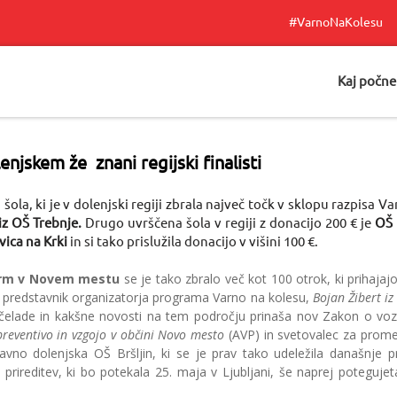
#VarnoNaKolesu
Kaj počn
njskem že znani regijski finalisti
ola, ki je v dolenjski regiji zbrala največ točk v sklopu razpisa Var
iz OŠ Trebnje.
Drugo uvrščena šola v regiji z donacijo 200 € je
OŠ 
vica na Krki
in si tako prislužila donacijo v višini 100 €.
rm v Novem mestu
se je tako zbralo več kot 100 otrok, ki prihaja
l predstavnik organizatorja programa Varno na kolesu,
Bojan Žibert iz
čelade in kakšne novosti na tem področju prinaša nov Zakon o vozni
preventivo in vzgojo v občini Novo mesto
(AVP) in svetovalec za prome
ravno dolenjska OŠ Bršljin, ki se je prav tako udeležila današnje 
 prireditev, ki bo potekala 25. maja v Ljubljani, še naprej potegujet