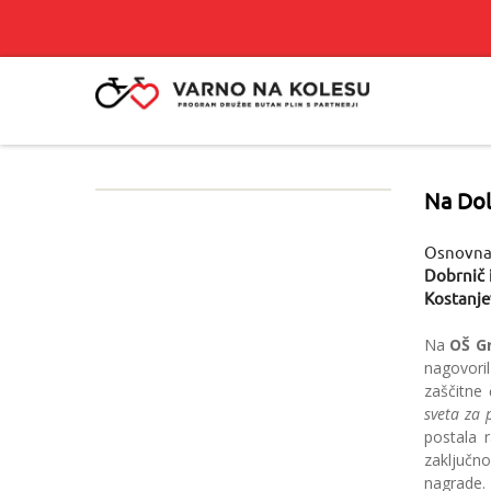
Na Dole
Osnovna š
Dobrnič 
Kostanje
Na
OŠ G
nagovori
zaščitne 
sveta za 
postala 
zaključno
nagrade.