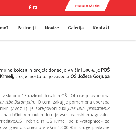
emo?
Partnerji
Novice
Galerija
Kontakt
no na kolesu in prejela donacijo v višini 300 €, je
POŠ
Krmelj
, tretje mesto pa je zasedla
OŠ Jožeta Gorjupa
jo iz skupno 13 različnih lokalnih OŠ. Otroke je uvodoma
 družbe Butan plin.
O tem, zakaj je pomembna uporaba
kih (ZVoz-1), je spregovoril tudi
Jure Duh, predstavnik
t na občini. V minulem letu je vseslovenski zmagovalec
prireditve.OŠ Trebnje in OŠ Krmelj se z »vstopnico« za
a za glavno donacijo v višini 1.000 € in druge privlačne